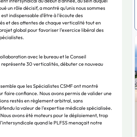
t intersyndical du début d’année, au sein duquel
oué un rôle décisif, a montré qu’unis nous sommes
Il est indispensable d’être à l’écoute des
tés et des attentes de chaque verticalité tout en
projet global pour favoriser l’exercice libéral des
écialistes.
collaboration avec le bureau et le Conseil
 représente 30 verticalités, débuter ce nouveau
e semble que les Spécialistes CSMF ont montré
ur faire confiance. Nous avons permis de valider une
ions restés en règlement arbitral, sans
éfendu la valeur de l’expertise médicale spécialisée.
ous avons été moteurs pour le déploiement, trop
 l’intersyndicale quand le PLFSS menaçait notre