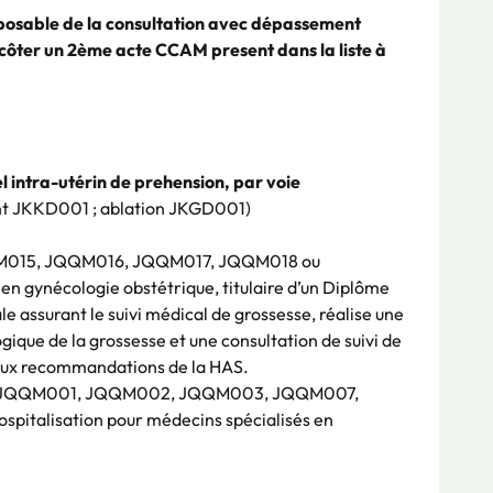
pposable de la consultation avec dépassement
e côter un 2ème acte CCAM present dans la liste à
el intra-utérin de prehension, par voie
t JKKD001 ; ablation JKGD001)
015, JQQM016, JQQM017, JQQM018 ou
n gynécologie obstétrique, titulaire d’un Diplôme
le assurant le suivi médical de grossesse, réalise une
que de la grossesse et une consultation de suivi de
aux recommandations de la HAS.
JQQM001, JQQM002, JQQM003, JQQM007,
spitalisation pour médecins spécialisés en