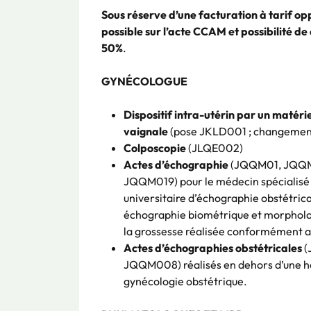
Sous réserve d’une facturation à tarif o
possible sur l’acte CCAM et possibilité d
50%
.
GYNÉCOLOGUE
Dispositif intra-utérin par un matéri
vaignale
(pose JKLD001 ; changemen
Colposcopie
(JLQE002)
Actes d’échographie
(JQQM01, JQQM
JQQM019) pour le médecin spécialisé e
universitaire d’échographie obstétrica
échographie biométrique et morphologi
la grossesse réalisée conformément 
Actes d’échographies obstétricales
(
JQQM008) réalisés en dehors d’une ho
gynécologie obstétrique.