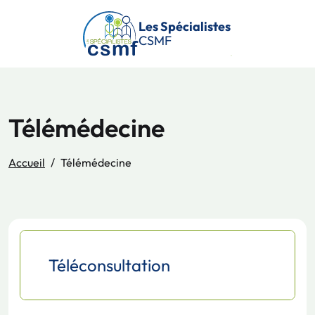
Passer au contenu principal
Les Spécialistes
CSMF
Télémédecine
Accueil
Télémédecine
Téléconsultation