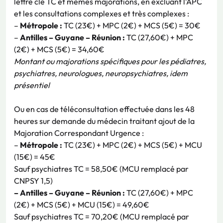
lettre clé TC et mêmes majorations, en excluant l’APC
et les consultations complexes et très complexes :
–
Métropole :
TC (23€) + MPC (2€) + MCS (5€) = 30€
–
Antilles – Guyane – Réunion :
TC (27,60€) + MPC
(2€) + MCS (5€) = 34,60€
Montant ou majorations spécifiques pour les pédiatres,
psychiatres, neurologues, neuropsychiatres, idem
présentiel
Ou en cas de téléconsultation effectuée dans les 48
heures sur demande du médecin traitant ajout de la
Majoration Correspondant Urgence :
–
Métropole :
TC (23€) + MPC (2€) + MCS (5€) + MCU
(15€) = 45€
Sauf psychiatres TC = 58,50€ (MCU remplacé par
CNPSY 1,5)
– Antilles – Guyane – Réunion :
TC (27,60€) + MPC
(2€) + MCS (5€) + MCU (15€) = 49,60€
Sauf psychiatres TC = 70,20€ (MCU remplacé par