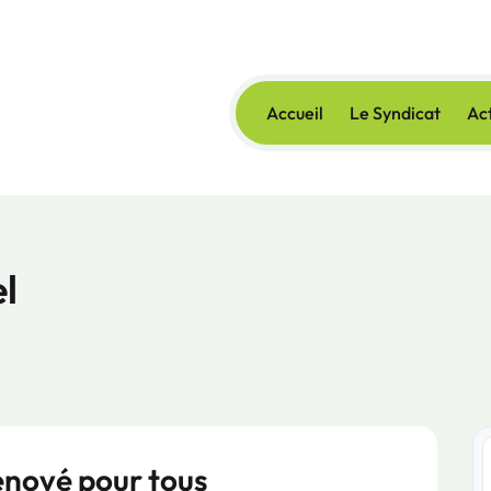
Accueil
Le Syndicat
Act
l
énové pour tous